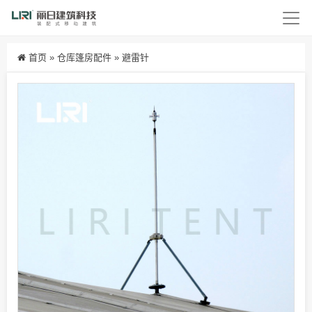
首页
»
仓库篷房配件
»
避雷针