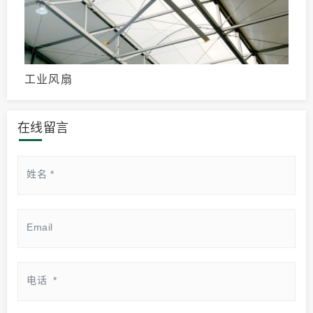
工业风扇
在线留言