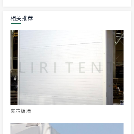
相关推荐
夹芯板墙