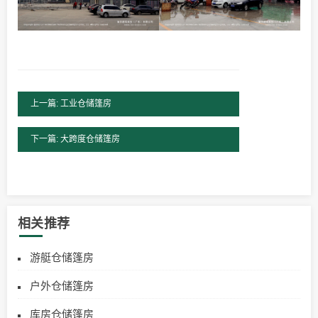
上一篇: 工业仓储篷房
下一篇: 大跨度仓储篷房
相关推荐
游艇仓储篷房
户外仓储篷房
库房仓储篷房