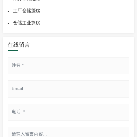
工厂仓储篷房
仓储工业篷房
在线留言