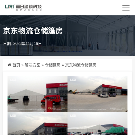
京东物流仓储篷房
日期: 2023年11月16日
首页
»
解决方案
»
仓储篷房
»
京东物流仓储篷房